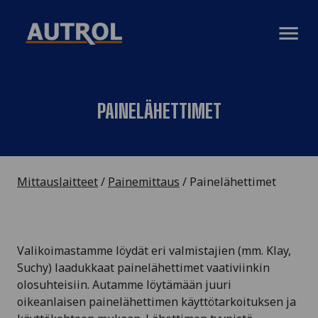
AVAA VAL
PAINELÄHETTIMET
Mittauslaitteet
/
Painemittaus
/
Painelähettimet
Valikoimastamme löydät eri valmistajien (mm. Klay,
Suchy) laadukkaat painelähettimet vaativiinkin
olosuhteisiin. Autamme löytämään juuri
oikeanlaisen painelähettimen käyttötarkoituksen ja