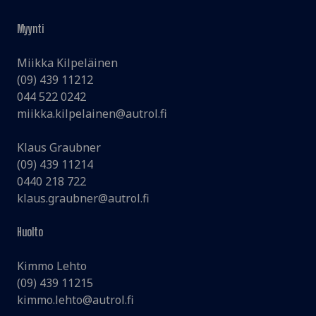
Myynti
Miikka Kilpeläinen
(09) 439 11212
044 522 0242
miikka.kilpelainen@autrol.fi
Klaus Graubner
(09) 439 11214
0440 218 722
klaus.graubner@autrol.fi
Huolto
Kimmo Lehto
(09) 439 11215
kimmo.lehto@autrol.fi