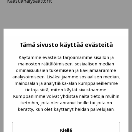
Kaasuanalysaattorit
Saatat olla kiinnostunut myös näistä
Tämä sivusto käyttää evästeitä
Käytämme evästeitä tarjoamamme sisällön ja
mainosten räätälöimiseen, sosiaalisen median
ominaisuuksien tukemiseen ja kävijämäärämme
analysoimiseen. Lisäksi jaamme sosiaalisen median,
mainosalan ja analytiikka-alan kumppaneillemme
tietoja siitä, miten käytät sivustoamme.
Kumppanimme voivat yhdistää näitä tietoja muihin
tietoihin, joita olet antanut heille tai joita on
kerätty, kun olet käyttänyt heidän palvelujaan.
Kiellä