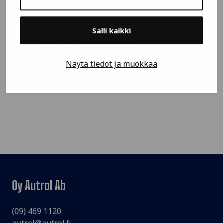
Salli kaikki
Autrolys 7110 MTF-FG
Näytä tiedot ja muokkaa
LUE LISÄÄ
Oy Autrol Ab
(09) 469 1120
autrol@autrol.fi