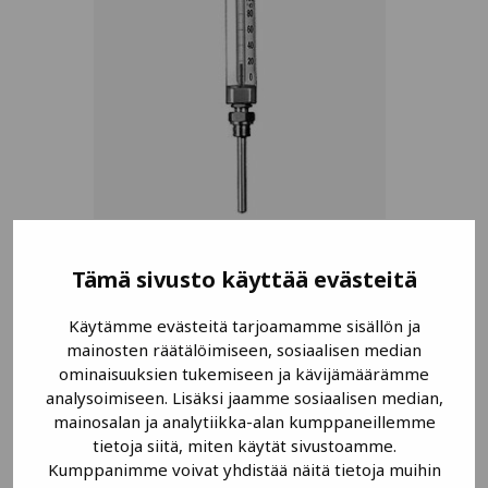
Paikallislämpötilaosoitin
Tämä sivusto käyttää evästeitä
Suchy TM20
Käytämme evästeitä tarjoamamme sisällön ja
mainosten räätälöimiseen, sosiaalisen median
LUE LISÄÄ
ominaisuuksien tukemiseen ja kävijämäärämme
analysoimiseen. Lisäksi jaamme sosiaalisen median,
mainosalan ja analytiikka-alan kumppaneillemme
tietoja siitä, miten käytät sivustoamme.
Kumppanimme voivat yhdistää näitä tietoja muihin