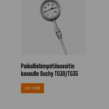
Paikallislämpötilaosoitin
kaasulle Suchy TG30/TG35
LUE LISÄÄ