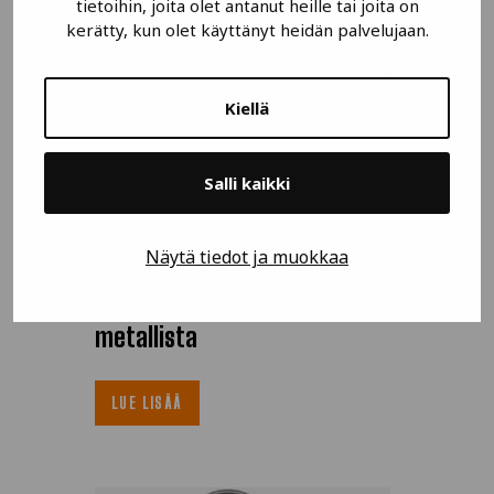
tietoihin, joita olet antanut heille tai joita on
kerätty, kun olet käyttänyt heidän palvelujaan.
Kiellä
Salli kaikki
Näytä tiedot ja muokkaa
Suchy
paikallislämpötilaosoitin bi-
metallista
LUE LISÄÄ