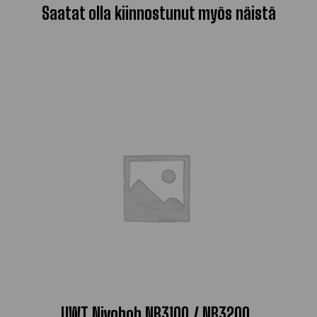
Saatat olla kiinnostunut myös näistä
UWT Nivobob NB3100 / NB3200