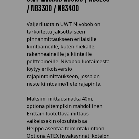
/ NB3300 / NB3400
Vaijeriluotain UWT Nivobob on
tarkoitettu jaksottaiseen
pinnanmittaukseen erilaisille
kiintoaineille, kuten hiekalle,
rakenneaineille ja kiinteille
polttoaineille. Nivobob luotaimesta
löytyy erikoisversio
rajapintamittaukseen, jossa on
neste kiintoaine/liete rajapinta.
Maksimi mittausmatka 40m,
optiona pitempikin mahdollinen
Erittäin luotettava mittaus
vaikeissakin olosuhteissa
Helppo asentaa toimintakuntoon
Optiona ATEX hyväksynnät, kotelon