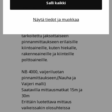
Salli kaikki
UWT Nivobob NB4100 /
NB4200
Näytä tiedot ja muokkaa
Vaijeriluotain UWT Nivobob on
tarkoitettu jaksottaiseen
pinnanmittaukseen erilaisille
kiintoaineille, kuten hiekalle,
rakenneaineille ja kiinteille
polttoaineille.
NB 4000, vaijeriluotan
pinnamittaukseen,(Nauha ja
Vaijeri malli)
Saatavilla mittausmatkat 15m ja
30m
Erittäin luotettava mittaus
vaikeissakin olosuhteissa