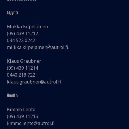
Myynti
Miikka Kilpeläinen
(09) 439 11212
044 522 0242
miikka.kilpelainen@autrol.fi
Klaus Graubner
(09) 439 11214
0440 218 722
klaus.graubner@autrol.fi
Huolto
Kimmo Lehto
(09) 439 11215
kimmo.lehto@autrol.fi