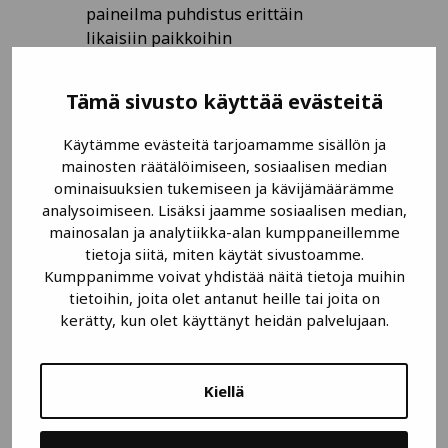
paineilma puhdistus erittäin
likaisiin paikkoihin
LUE LISÄÄ
Tämä sivusto käyttää evästeitä
Käytämme evästeitä tarjoamamme sisällön ja
mainosten räätälöimiseen, sosiaalisen median
ominaisuuksien tukemiseen ja kävijämäärämme
analysoimiseen. Lisäksi jaamme sosiaalisen median,
mainosalan ja analytiikka-alan kumppaneillemme
tietoja siitä, miten käytät sivustoamme.
Kumppanimme voivat yhdistää näitä tietoja muihin
tietoihin, joita olet antanut heille tai joita on
kerätty, kun olet käyttänyt heidän palvelujaan.
Kiellä