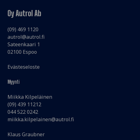
Oy Autrol Ab
(09) 469 1120
autrol@autrol.fi
Sateenkaari 1
02100 Espoo
Evästeseloste
Myynti
Miikka Kilpeläinen
(09) 439 11212
044 522 0242
miikka.kilpelainen@autrol.fi
Klaus Graubner