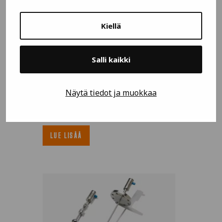
Kiellä
Salli kaikki
Näytä tiedot ja muokkaa
UWT Nivoradar NR7100/7200
LUE LISÄÄ