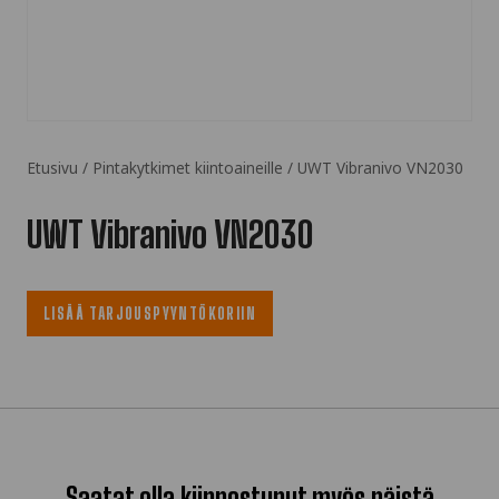
Etusivu
/
Pintakytkimet kiintoaineille
/ UWT Vibranivo VN2030
UWT Vibranivo VN2030
LISÄÄ TARJOUSPYYNTÖKORIIN
Saatat olla kiinnostunut myös näistä