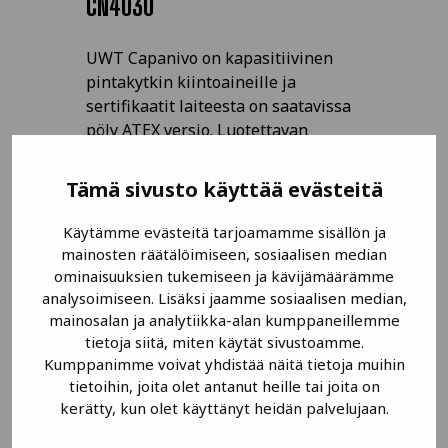
CN4030
UWT Capanivo on kapasitiivinen
pintakytkin kiintoaineille ja
sertifikaatit laiteesta on saatavissa
pöly ATEX versio. Luotettavan
pintakytkimen, joka ei hätkähdä
pienistä kertymistä anturin
Tämä sivusto käyttää evästeitä
ympärille.
Käytämme evästeitä tarjoamamme sisällön ja
mainosten räätälöimiseen, sosiaalisen median
LUE LISÄÄ
ominaisuuksien tukemiseen ja kävijämäärämme
analysoimiseen. Lisäksi jaamme sosiaalisen median,
mainosalan ja analytiikka-alan kumppaneillemme
tietoja siitä, miten käytät sivustoamme.
Kumppanimme voivat yhdistää näitä tietoja muihin
tietoihin, joita olet antanut heille tai joita on
kerätty, kun olet käyttänyt heidän palvelujaan.