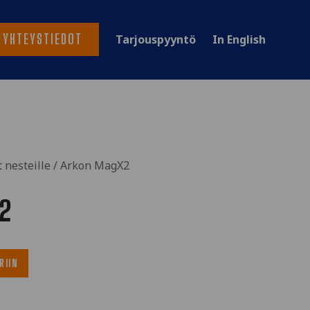
YHTEYSTIEDOT
Tarjouspyyntö
In English
 nesteille
/ Arkon MagX2
2
RIIN