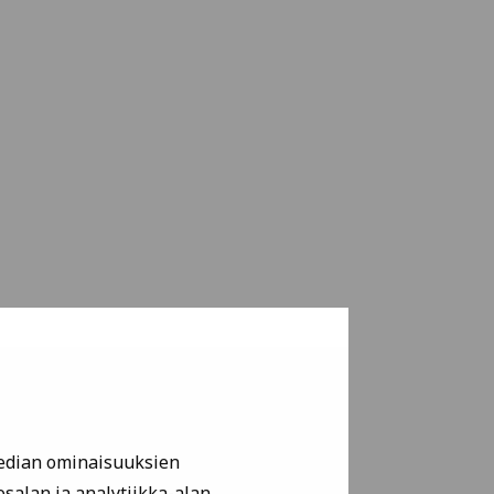
median ominaisuuksien
alan ja analytiikka-alan