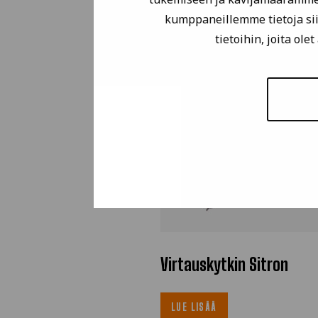
kumppaneillemme tietoja sii
tietoihin, joita ole
Virtauskytkin Sitron
LUE LISÄÄ