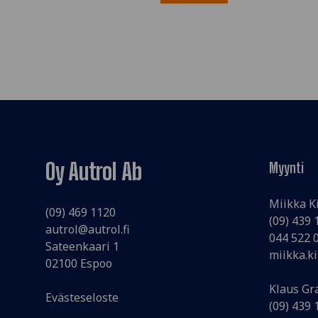
Oy Autrol Ab
Myynti
Miikka K
(09) 469 1120
(09) 439
autrol@autrol.fi
044 522 
Sateenkaari 1
miikka.ki
02100 Espoo
Klaus Gr
Evästeseloste
(09) 439