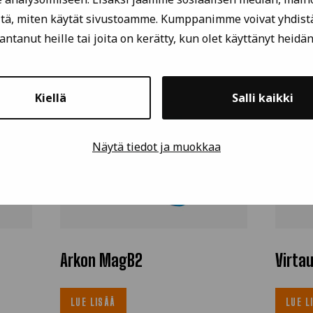
tä, miten käytät sivustoamme. Kumppanimme voivat yhdistä
t antanut heille tai joita on kerätty, kun olet käyttänyt heidä
Kiellä
Salli kaikki
Näytä tiedot ja muokkaa
Arkon MagB2
Virta
LUE LISÄÄ
LUE L