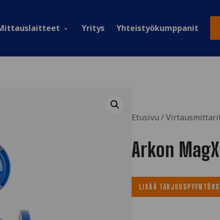
Mittauslaitteet
Yritys
Yhteistyökumppanit
Avaa
alavalikko
Etusivu
/
Virtausmittarit
Arkon MagX
LISÄÄ TARJOUSPYYNTÖKO