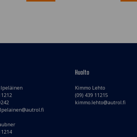
Huolto
ilpeläinen
Kimmo Lehto
 11212
(09) 439 11215
0242
kimmo.lehto@autrol.fi
lpelainen@autrol.fi
aubner
 11214