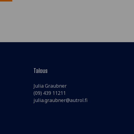
Talous
Julia Graubner
(09) 439 11211
julia.graubner@autrol.fi