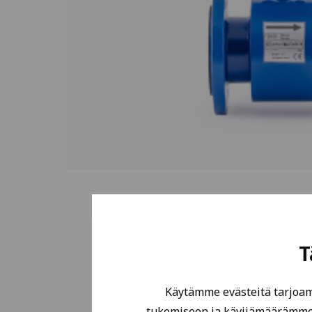
T
Käytämme evästeitä tarjoam
tukemiseen ja kävijämäärämme 