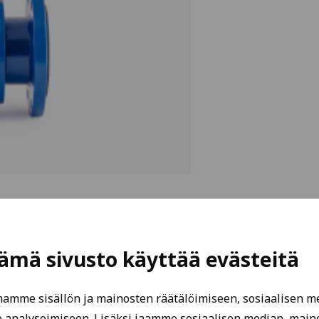
ämä sivusto käyttää evästeitä
Saatat olla kiinnostunut myös näistä
amme sisällön ja mainosten räätälöimiseen, sosiaalisen 
analysoimiseen. Lisäksi jaamme sosiaalisen median, mainos