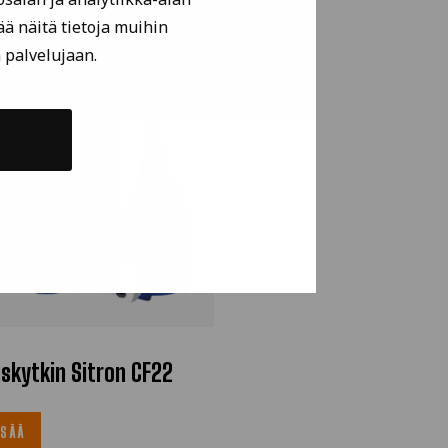
ä näitä tietoja muihin
n palvelujaan.
uskytkin Sitron CF22
ISÄÄ